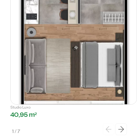
Studio Luxo
40,95 m²
1
/
7