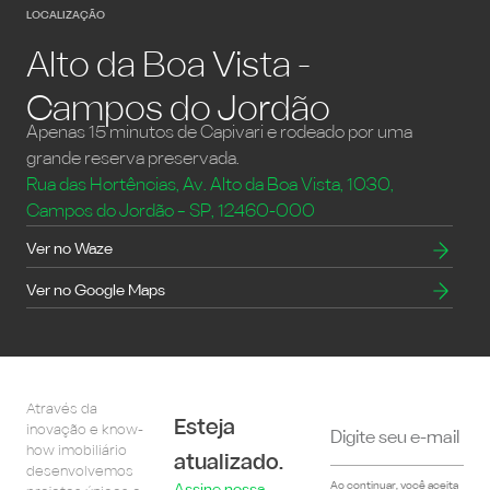
LOCALIZAÇÃO
Alto da Boa Vista -
Campos do Jordão
Apenas 15 minutos de Capivari e rodeado por uma
grande reserva preservada.
Rua das Hortências, Av. Alto da Boa Vista, 1030,
Campos do Jordão – SP, 12460-000
Ver no Waze
Ver no Google Maps
Através da
Esteja
inovação e know-
how imobiliário
atualizado.
desenvolvemos
Ao continuar, você aceita