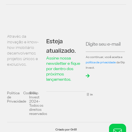
Através da
Esteja
inovação e know-
how imobiliário
atualizado.
desenvolvemos
Ao continuar, você aceita a
Assine nossa
projetos únicos e
política de privacidade
da Gip
newsletter e fique
exclusivos.
Invest.
por dentro dos
próximos
lançamentos.
Política
Cookies
© Gip
de
Invest
Privacidade
2024 -
Todos os
direitos
reservados
Criado por Gr81